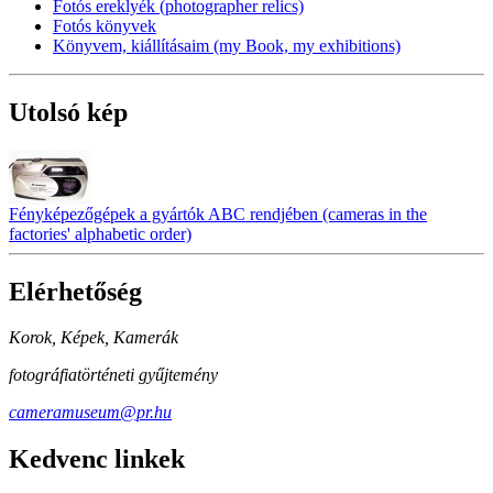
Fotós ereklyék (photographer relics)
Fotós könyvek
Könyvem, kiállításaim (my Book, my exhibitions)
Utolsó kép
Fényképezőgépek a gyártók ABC rendjében (cameras in the
factories' alphabetic order)
Elérhetőség
Korok, Képek, Kamerák
fotográfiatörténeti gyűjtemény
cameramuseum@pr.hu
Kedvenc linkek