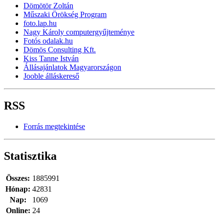
Dömötör Zoltán
Műszaki Örökség Program
foto.lap.hu
Nagy Károly computergyűjteménye
Fotós odalak.hu
Dömös Consulting Kft.
Kiss Tanne István
Állásajánlatok Magyarországon
Jooble álláskereső
RSS
Forrás megtekintése
Statisztika
Összes:
1885991
Hónap:
42831
Nap:
1069
Online:
24