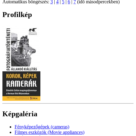
Automatikus böngészés:
3
|
4
|
5
|
6
|
7
(idő másodpercekben)
Profilkép
Képgaléria
Fényképezőgépek (cameras)
Filmes eszközök (Movie appliances)