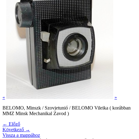
«
»
BELOMO, Minszk / Szovjetunió / BELOMO Vileika ( korábban
MMZ Minsk Mechanikal Zavod )
← Előző
Következő →
Vissza a mappához