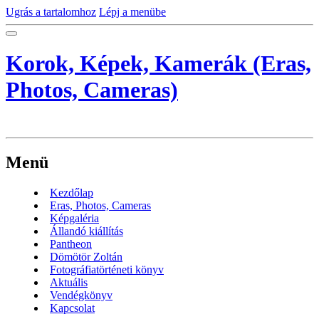
Ugrás a tartalomhoz
Lépj a menübe
Korok, Képek, Kamerák (Eras,
Photos, Cameras)
Menü
Kezdőlap
Eras, Photos, Cameras
Képgaléria
Állandó kiállítás
Pantheon
Dömötör Zoltán
Fotográfiatörténeti könyv
Aktuális
Vendégkönyv
Kapcsolat