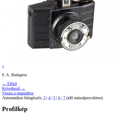
»
F. A. Budapest
← Előző
Következő →
Vissza a mappához
Automatikus böngészés:
3
|
4
|
5
|
6
|
7
(idő másodpercekben)
Profilkép