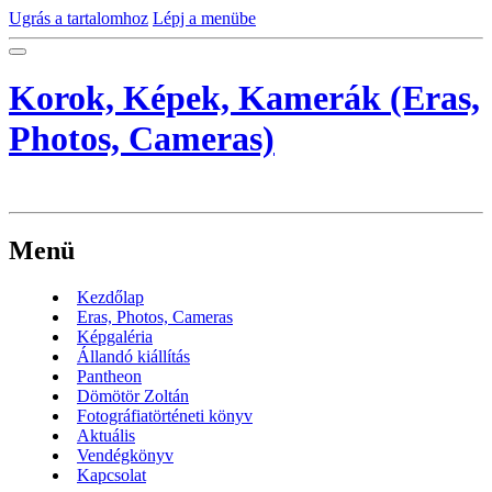
Ugrás a tartalomhoz
Lépj a menübe
Korok, Képek, Kamerák (Eras,
Photos, Cameras)
Menü
Kezdőlap
Eras, Photos, Cameras
Képgaléria
Állandó kiállítás
Pantheon
Dömötör Zoltán
Fotográfiatörténeti könyv
Aktuális
Vendégkönyv
Kapcsolat