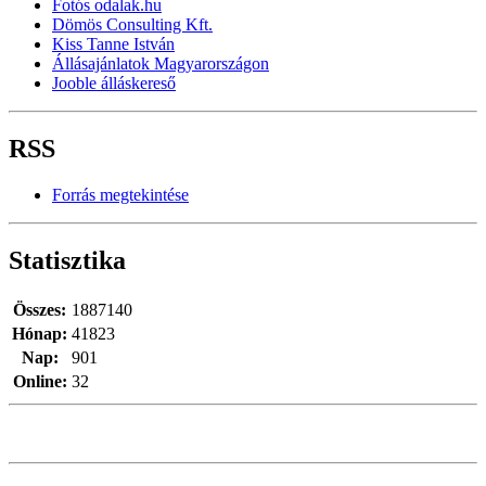
Fotós odalak.hu
Dömös Consulting Kft.
Kiss Tanne István
Állásajánlatok Magyarországon
Jooble álláskereső
RSS
Forrás megtekintése
Statisztika
Összes:
1887140
Hónap:
41823
Nap:
901
Online:
32