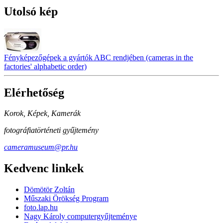
Utolsó kép
Fényképezőgépek a gyártók ABC rendjében (cameras in the
factories' alphabetic order)
Elérhetőség
Korok, Képek, Kamerák
fotográfiatörténeti gyűjtemény
cameramuseum@pr.hu
Kedvenc linkek
Dömötör Zoltán
Műszaki Örökség Program
foto.lap.hu
Nagy Károly computergyűjteménye