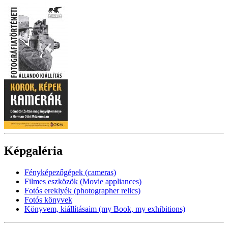
Képgaléria
Fényképezőgépek (cameras)
Filmes eszközök (Movie appliances)
Fotós ereklyék (photographer relics)
Fotós könyvek
Könyvem, kiállításaim (my Book, my exhibitions)