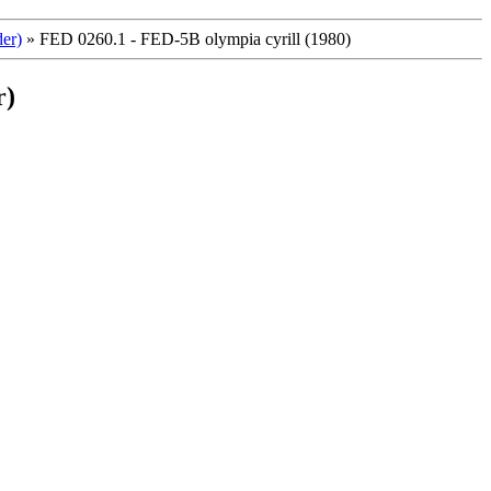
der)
»
FED 0260.1 - FED-5B olympia cyrill (1980)
r)