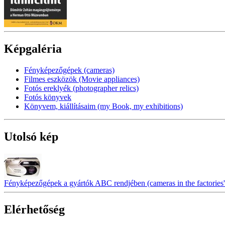
Képgaléria
Fényképezőgépek (cameras)
Filmes eszközök (Movie appliances)
Fotós ereklyék (photographer relics)
Fotós könyvek
Könyvem, kiállításaim (my Book, my exhibitions)
Utolsó kép
Fényképezőgépek a gyártók ABC rendjében (cameras in the factories' 
Elérhetőség