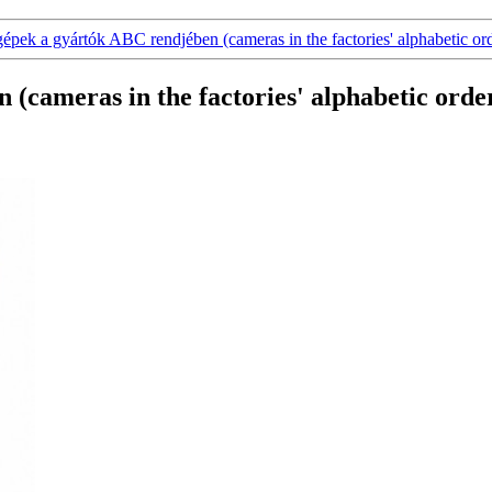
pek a gyártók ABC rendjében (cameras in the factories' alphabetic or
(cameras in the factories' alphabetic orde