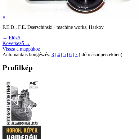
«
F.E.D., F.E. Dserschinski - machine works, Harkov
← Előző
Következő →
Vissza a mappához
Automatikus böngészés:
3
|
4
|
5
|
6
|
7
(idő másodpercekben)
Profilkép