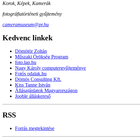
Korok, Képek, Kamerák
fotográfiatörténeti gyűjtemény
cameramuseum@pr.hu
Kedvenc linkek
Dömötör Zoltán
Műszaki Örökség Program
foto.lap.hu
Nagy Károly computergyűjteménye
Fotós odalak.hu
Dömös Consulting Kft.
Kiss Tanne István
Állásajánlatok Magyarországon
Jooble álláskereső
RSS
Forrás megtekintése