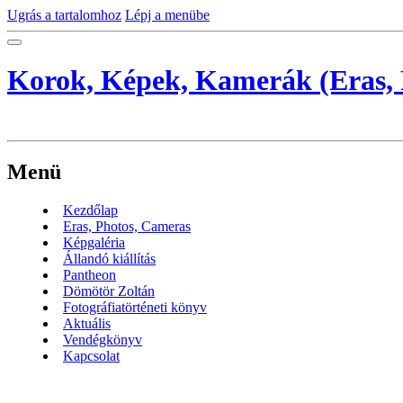
Ugrás a tartalomhoz
Lépj a menübe
Korok, Képek, Kamerák (Eras, 
Menü
Kezdőlap
Eras, Photos, Cameras
Képgaléria
Állandó kiállítás
Pantheon
Dömötör Zoltán
Fotográfiatörténeti könyv
Aktuális
Vendégkönyv
Kapcsolat