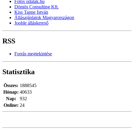
Fotós odalak.hu
Dömös Consulting Kft.
Kiss Tanne István
Állásajánlatok Magyarországon
Jooble álláskereső
RSS
Forrás megtekintése
Statisztika
Összes:
1888545
Hónap:
40633
Nap:
932
Online:
24