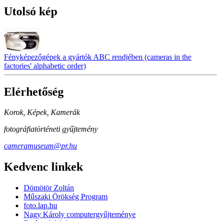
Utolsó kép
Fényképezőgépek a gyártók ABC rendjében (cameras in the
factories' alphabetic order)
Elérhetőség
Korok, Képek, Kamerák
fotográfiatörténeti gyűjtemény
cameramuseum@pr.hu
Kedvenc linkek
Dömötör Zoltán
Műszaki Örökség Program
foto.lap.hu
Nagy Károly computergyűjteménye