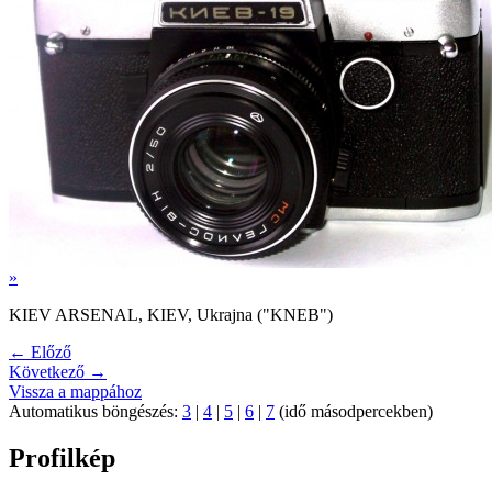
»
KIEV ARSENAL, KIEV, Ukrajna ("KNEB")
← Előző
Következő →
Vissza a mappához
Automatikus böngészés:
3
|
4
|
5
|
6
|
7
(idő másodpercekben)
Profilkép