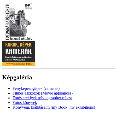
Képgaléria
Fényképezőgépek (cameras)
Filmes eszközök (Movie appliances)
Fotós ereklyék (photographer relics)
Fotós könyvek
Könyvem, kiállításaim (my Book, my exhibitions)