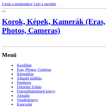
Ugrás a tartalomhoz
Lépj a menübe
Korok, Képek, Kamerák (Eras,
Photos, Cameras)
Menü
Kezdőlap
Eras, Photos, Cameras
Képgaléria
Állandó kiállítás
Pantheon
Dömötör Zoltán
Fotográfiatörténeti könyv
Aktuális
Vendégkönyv
Kapcsolat