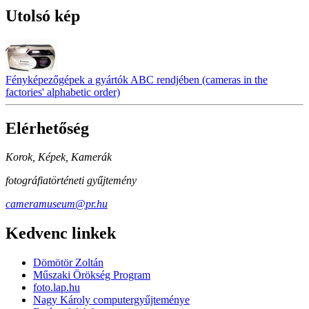
Utolsó kép
Fényképezőgépek a gyártók ABC rendjében (cameras in the
factories' alphabetic order)
Elérhetőség
Korok, Képek, Kamerák
fotográfiatörténeti gyűjtemény
cameramuseum@pr.hu
Kedvenc linkek
Dömötör Zoltán
Műszaki Örökség Program
foto.lap.hu
Nagy Károly computergyűjteménye