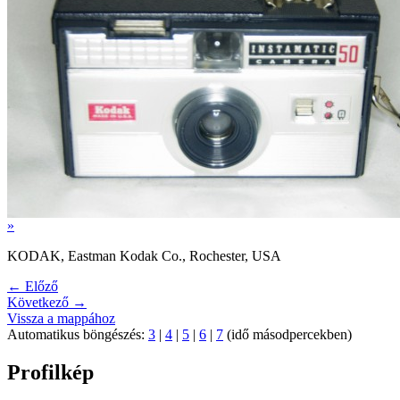
»
KODAK, Eastman Kodak Co., Rochester, USA
← Előző
Következő →
Vissza a mappához
Automatikus böngészés:
3
|
4
|
5
|
6
|
7
(idő másodpercekben)
Profilkép