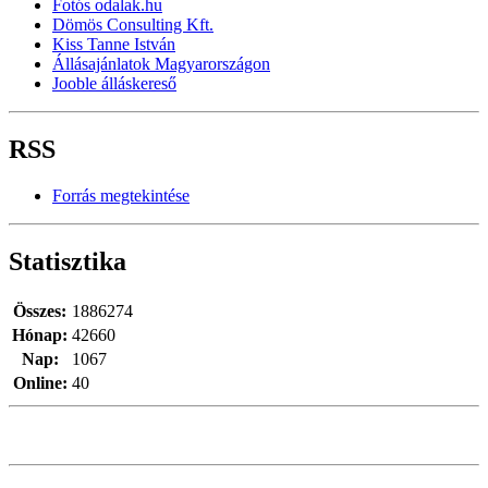
Fotós odalak.hu
Dömös Consulting Kft.
Kiss Tanne István
Állásajánlatok Magyarországon
Jooble álláskereső
RSS
Forrás megtekintése
Statisztika
Összes:
1886274
Hónap:
42660
Nap:
1067
Online:
40