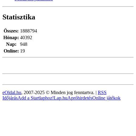
Statisztika
Összes:
1888794
Hónap:
40392
Nap:
948
Online:
19
eOldal.hu
, 2007-2025 © Minden jog fenntartva. |
RSS
Időjárás
Add a Startlaphoz!
Lap.hu
Apróhirdetés
Online játékok