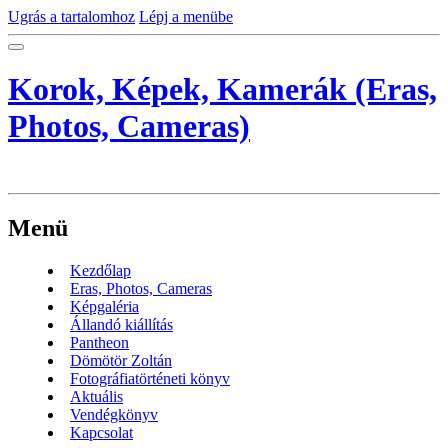
Ugrás a tartalomhoz
Lépj a menübe
Korok, Képek, Kamerák (Eras,
Photos, Cameras)
Menü
Kezdőlap
Eras, Photos, Cameras
Képgaléria
Állandó kiállítás
Pantheon
Dömötör Zoltán
Fotográfiatörténeti könyv
Aktuális
Vendégkönyv
Kapcsolat