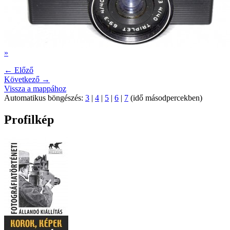
»
← Előző
Következő →
Vissza a mappához
Automatikus böngészés:
3
|
4
|
5
|
6
|
7
(idő másodpercekben)
Profilkép