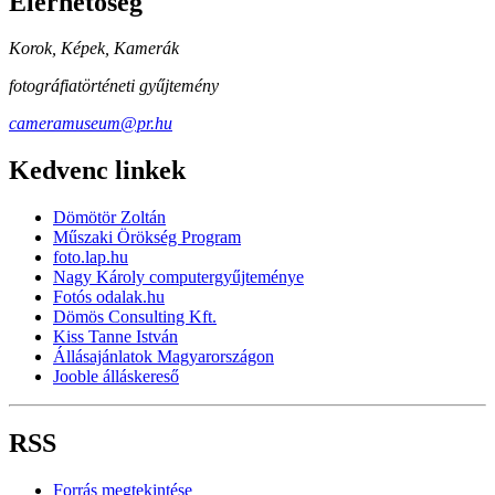
Elérhetőség
Korok, Képek, Kamerák
fotográfiatörténeti gyűjtemény
cameramuseum@pr.hu
Kedvenc linkek
Dömötör Zoltán
Műszaki Örökség Program
foto.lap.hu
Nagy Károly computergyűjteménye
Fotós odalak.hu
Dömös Consulting Kft.
Kiss Tanne István
Állásajánlatok Magyarországon
Jooble álláskereső
RSS
Forrás megtekintése