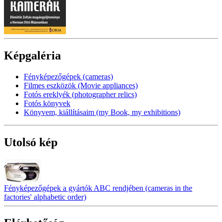
Képgaléria
Fényképezőgépek (cameras)
Filmes eszközök (Movie appliances)
Fotós ereklyék (photographer relics)
Fotós könyvek
Könyvem, kiállításaim (my Book, my exhibitions)
Utolsó kép
Fényképezőgépek a gyártók ABC rendjében (cameras in the
factories' alphabetic order)