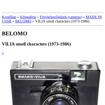
Kezdőlap
»
Képgaléria
»
Fényképezőgépek (cameras)
»
MADE IN
USSR
»
BELOMO
»
VILIA smoll characters (1973-1986)
BELOMO
VILIA smoll characters (1973-1986)
«