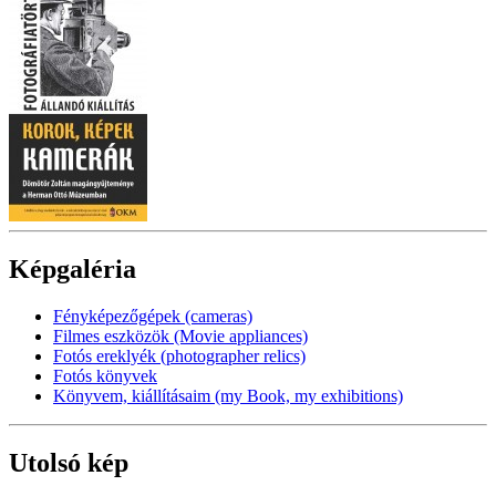
Képgaléria
Fényképezőgépek (cameras)
Filmes eszközök (Movie appliances)
Fotós ereklyék (photographer relics)
Fotós könyvek
Könyvem, kiállításaim (my Book, my exhibitions)
Utolsó kép