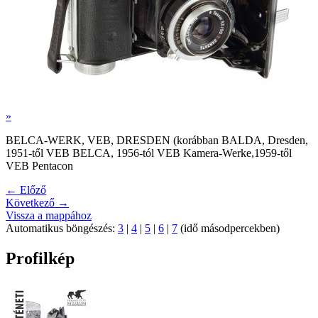
»
BELCA-WERK, VEB, DRESDEN (korábban BALDA, Dresden,
1951-től VEB BELCA, 1956-tól VEB Kamera-Werke,1959-től
VEB Pentacon
← Előző
Következő →
Vissza a mappához
Automatikus böngészés:
3
|
4
|
5
|
6
|
7
(idő másodpercekben)
Profilkép