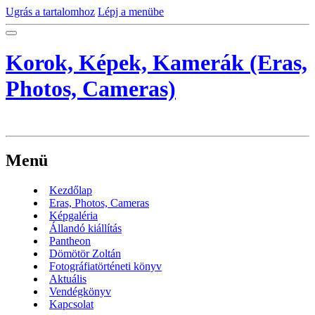
Ugrás a tartalomhoz
Lépj a menübe
Korok, Képek, Kamerák (Eras,
Photos, Cameras)
Menü
Kezdőlap
Eras, Photos, Cameras
Képgaléria
Állandó kiállítás
Pantheon
Dömötör Zoltán
Fotográfiatörténeti könyv
Aktuális
Vendégkönyv
Kapcsolat