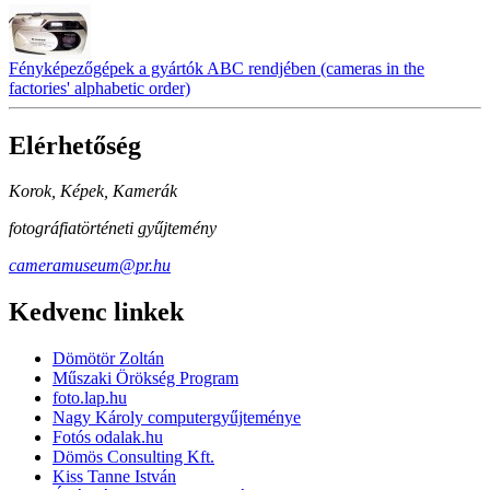
Fényképezőgépek a gyártók ABC rendjében (cameras in the
factories' alphabetic order)
Elérhetőség
Korok, Képek, Kamerák
fotográfiatörténeti gyűjtemény
cameramuseum@pr.hu
Kedvenc linkek
Dömötör Zoltán
Műszaki Örökség Program
foto.lap.hu
Nagy Károly computergyűjteménye
Fotós odalak.hu
Dömös Consulting Kft.
Kiss Tanne István