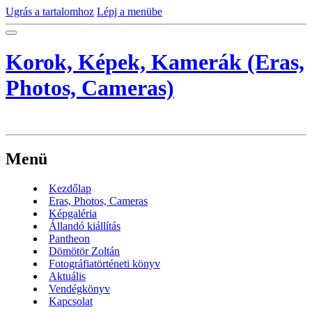
Ugrás a tartalomhoz
Lépj a menübe
Korok, Képek, Kamerák (Eras,
Photos, Cameras)
Menü
Kezdőlap
Eras, Photos, Cameras
Képgaléria
Állandó kiállítás
Pantheon
Dömötör Zoltán
Fotográfiatörténeti könyv
Aktuális
Vendégkönyv
Kapcsolat