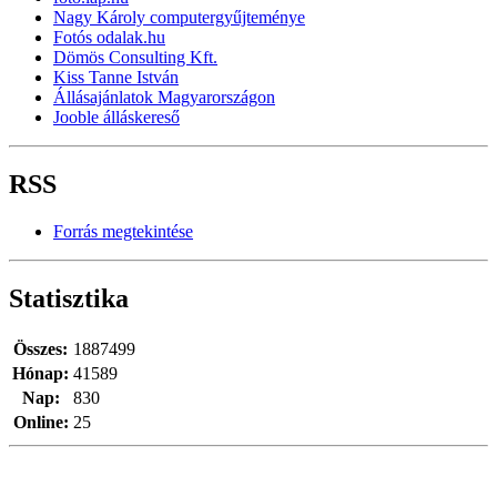
Nagy Károly computergyűjteménye
Fotós odalak.hu
Dömös Consulting Kft.
Kiss Tanne István
Állásajánlatok Magyarországon
Jooble álláskereső
RSS
Forrás megtekintése
Statisztika
Összes:
1887499
Hónap:
41589
Nap:
830
Online:
25