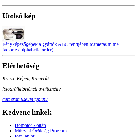
Utolsó kép
Fényképezőgépek a gyártók ABC rendjében (cameras in the
factories' alphabetic order)
Elérhetőség
Korok, Képek, Kamerák
fotográfiatörténeti gyűjtemény
cameramuseum@pr.hu
Kedvenc linkek
Dömötör Zoltán
Műszaki Örökség Program
foto.lap.hu