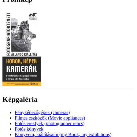
Képgaléria
Fényképezőgépek (cameras)
Filmes eszközök (Movie appliances)
Fotós ereklyék (photographer relics)
Fotós könyvek
Könyvem, kiállításaim (my Book, my exhibitions)