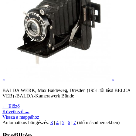
«
»
BALDA WERK, Max Baldeweg, Dresden (1951-től lásd BELCA
VEB) /BALDA-Kamerawerk Bünde
← Előző
Következő →
Vissza a mappához
Automatikus böngészés:
3
|
4
|
5
|
6
|
7
(idő másodpercekben)
Profilkép