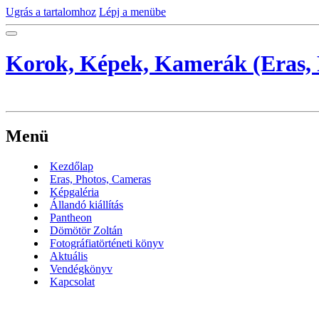
Ugrás a tartalomhoz
Lépj a menübe
Korok, Képek, Kamerák (Eras, 
Menü
Kezdőlap
Eras, Photos, Cameras
Képgaléria
Állandó kiállítás
Pantheon
Dömötör Zoltán
Fotográfiatörténeti könyv
Aktuális
Vendégkönyv
Kapcsolat