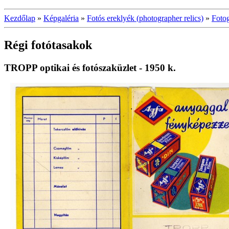
Kezdőlap
»
Képgaléria
»
Fotós ereklyék (photographer relics)
»
Fotog
Régi fotótasakok
TROPP optikai és fotószaküzlet - 1950 k.