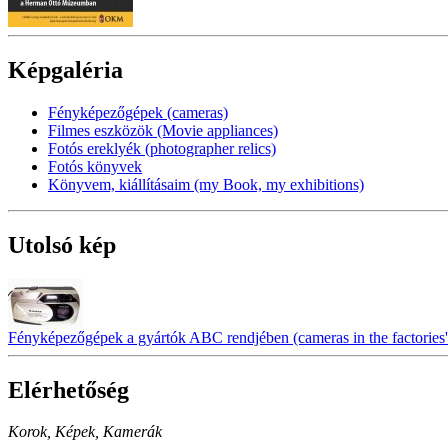
Képgaléria
Fényképezőgépek (cameras)
Filmes eszközök (Movie appliances)
Fotós ereklyék (photographer relics)
Fotós könyvek
Könyvem, kiállításaim (my Book, my exhibitions)
Utolsó kép
Fényképezőgépek a gyártók ABC rendjében (cameras in the factories' 
Elérhetőség
Korok, Képek, Kamerák