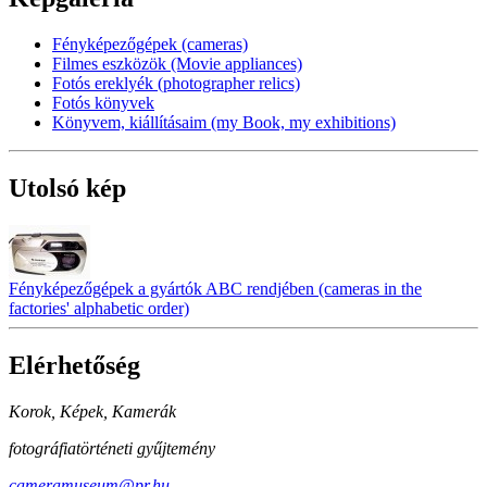
Fényképezőgépek (cameras)
Filmes eszközök (Movie appliances)
Fotós ereklyék (photographer relics)
Fotós könyvek
Könyvem, kiállításaim (my Book, my exhibitions)
Utolsó kép
Fényképezőgépek a gyártók ABC rendjében (cameras in the
factories' alphabetic order)
Elérhetőség
Korok, Képek, Kamerák
fotográfiatörténeti gyűjtemény
cameramuseum@pr.hu