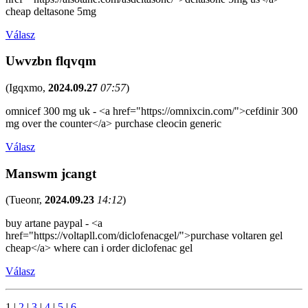
cheap deltasone 5mg
Válasz
Uwvzbn flqvqm
(
Igqxmo
,
2024.09.27
07:57
)
omnicef 300 mg uk - <a href="https://omnixcin.com/">cefdinir 300
mg over the counter</a> purchase cleocin generic
Válasz
Manswm jcangt
(
Tueonr
,
2024.09.23
14:12
)
buy artane paypal - <a
href="https://voltapll.com/diclofenacgel/">purchase voltaren gel
cheap</a> where can i order diclofenac gel
Válasz
1
|
2
|
3
|
4
|
5
|
6