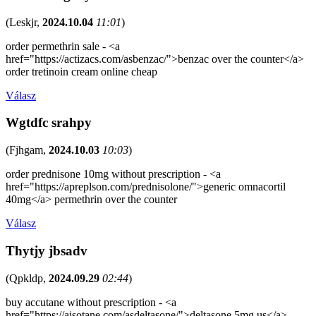
(
Leskjr
,
2024.10.04
11:01
)
order permethrin sale - <a
href="https://actizacs.com/asbenzac/">benzac over the counter</a>
order tretinoin cream online cheap
Válasz
Wgtdfc srahpy
(
Fjhgam
,
2024.10.03
10:03
)
order prednisone 10mg without prescription - <a
href="https://apreplson.com/prednisolone/">generic omnacortil
40mg</a> permethrin over the counter
Válasz
Thytjy jbsadv
(
Qpkldp
,
2024.09.29
02:44
)
buy accutane without prescription - <a
href="https://aisotane.com/asdeltasone/">deltasone 5mg us</a>