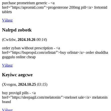
purchase prometrium generic - <a
href="https://apromid.com/">progesterone 200mg pill</a> fertomid
tablets
Válasz
Nalrpd zobotk
(
Cwfzlw
,
2024.10.26
00:14
)
order zyban without prescription - <a
href="https://bupropsl.com/orlistat/">buy orlistat</a> order shuddha
guggulu online cheap
Válasz
Keyiwc aegcwe
(
Xvogou
,
2024.10.25
03:15
)
buy provigil pills - <a
href="https://sleepagil.com/melatonin/">meloset sale</a> melatonin
brand
Válasz