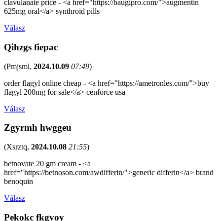
clavulanate price - <a href="https://baugipro.com/">augmentin
625mg oral</a> synthroid pills
Válasz
Qihzgs fiepac
(
Pmjsml
,
2024.10.09
07:49
)
order flagyl online cheap - <a href="https://ametronles.com/">buy
flagyl 200mg for sale</a> cenforce usa
Válasz
Zgyrmh hwggeu
(
Xsrztq
,
2024.10.08
21:55
)
betnovate 20 gm cream - <a
href="https://betnoson.com/awdifferin/">generic differin</a> brand
benoquin
Válasz
Pekokc fkgvoy