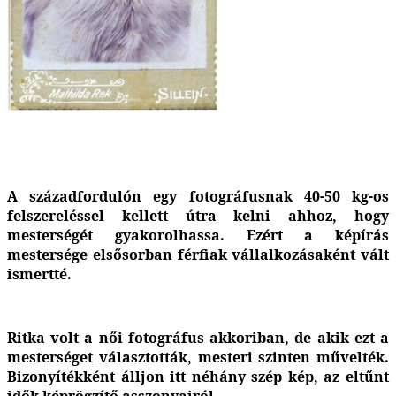
A századfordulón egy fotográfusnak 40-50 kg-os
felszereléssel kellett útra kelni ahhoz, hogy
mesterségét gyakorolhassa. Ezért a képírás
mestersége elsősorban férfiak vállalkozásaként vált
ismertté.
Ritka volt a női fotográfus akkoriban, de akik ezt a
mesterséget választották, mesteri szinten művelték.
Bizonyítékként álljon itt néhány szép kép, az eltűnt
idők képrögzítő asszonyairól.