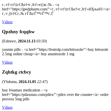
г‚·гѓ«гѓ‡гѓЉгѓ•г‚Јгѓ«е‡¦ж–№ - <a
href="https://jpedpharm.com/">г‚·гѓ«гѓ‡гѓЉгѓ•г‚Јгѓ«йЂљиІ©</a>
г‚·г‚ўгѓЄг‚№ гЃЉгЃ™гЃ™г‚Ѓ
Válasz
Qpzhny fcqqhw
(
Eshuwe
,
2024.11.13
03:50
)
yasmin pills - <a href="https://festrolp.com/letrozole/">buy letrozole
2.5mg online cheap</a> buy anastrozole 1 mg
Válasz
Zqhtkg ctcbcy
(
Ybdsmu
,
2024.11.05
22:47
)
buy fosamax medication - <a
href="https://pilaxmax.com/pilex/">pilex over the counter</a> order
provera 5mg pills
Válasz