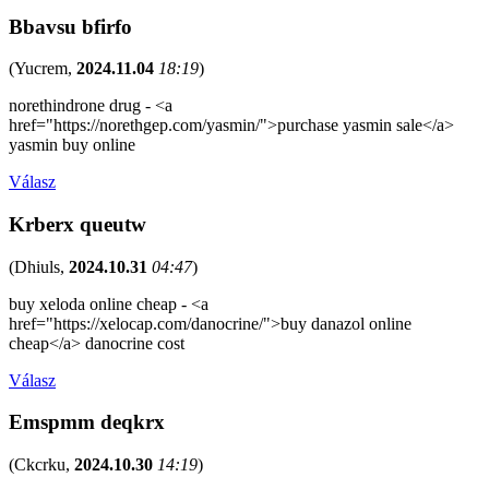
Bbavsu bfirfo
(
Yucrem
,
2024.11.04
18:19
)
norethindrone drug - <a
href="https://norethgep.com/yasmin/">purchase yasmin sale</a>
yasmin buy online
Válasz
Krberx queutw
(
Dhiuls
,
2024.10.31
04:47
)
buy xeloda online cheap - <a
href="https://xelocap.com/danocrine/">buy danazol online
cheap</a> danocrine cost
Válasz
Emspmm deqkrx
(
Ckcrku
,
2024.10.30
14:19
)