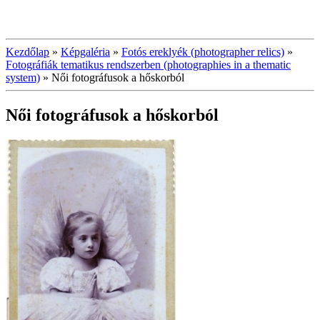
Kezdőlap
»
Képgaléria
»
Fotós ereklyék (photographer relics)
»
Fotográfiák tematikus rendszerben (photographies in a thematic
system)
»
Női fotográfusok a hőskorból
Női fotográfusok a hőskorból