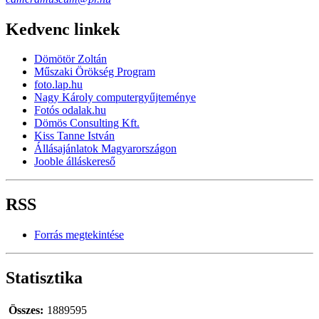
Kedvenc linkek
Dömötör Zoltán
Műszaki Örökség Program
foto.lap.hu
Nagy Károly computergyűjteménye
Fotós odalak.hu
Dömös Consulting Kft.
Kiss Tanne István
Állásajánlatok Magyarországon
Jooble álláskereső
RSS
Forrás megtekintése
Statisztika
Összes:
1889595