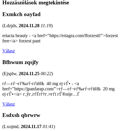
Hozzászólások megtekintése
Exmkch oayfad
(
Ldzjds
,
2024.11.28
11:19
)
eriacta beauty - <a href="https://eriagra.com/fforzestf/">forzest
free</a> forzest pant
Válasz
Bfhwum zqsjfy
(
Ejsplw
,
2024.11.25
00:22
)
гѓ—гѓ¬гѓ‰гѓ‹гѓійЊ 40 mg еј·гЃ• - <a
href="https://jpanfarap.com/">гѓ—гѓ¬гѓ‰гѓ‹гѓійЊ 20 mg
еј·гЃ•</a> г‚ўг‚­гѓҐгѓ†г‚¤гѓі гЃ®иіје…Ґ
Válasz
Esdxsh qbrwrw
(
Lxojmd
,
2024.11.17
01:41
)