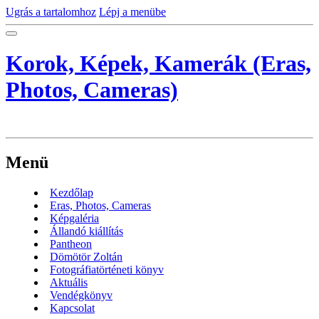
Ugrás a tartalomhoz
Lépj a menübe
Korok, Képek, Kamerák (Eras,
Photos, Cameras)
Menü
Kezdőlap
Eras, Photos, Cameras
Képgaléria
Állandó kiállítás
Pantheon
Dömötör Zoltán
Fotográfiatörténeti könyv
Aktuális
Vendégkönyv
Kapcsolat