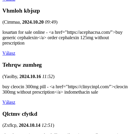
Vhmloh kbjszp
(
Cimmaa
,
2024.10.20
09:49
)
losartan for sale online - <a href="https://acephacrsa.com/">buy
generic cephalexin</a> order cephalexin 125mg without
prescription
Válasz
Tehrqw zumheg
(
Yaolby
,
2024.10.16
11:52
)
buy cleocin 300mg pill - <a href="https://clinycinpl.com/">cleocin
300mg without prescription</a> indomethacin sale
Válasz
Qlctmv cfytkd
(
Zxflcp
,
2024.10.14
12:51
)