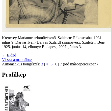
Krencsey Marianne színművésznő. Született: Rákoscsaba, 1931.
július 9; Darvas Iván (Darvas Szilárd) színművész. Született: Beje,
1925. június 14, elhunyt: Budapest, 2007. június 3.
← Előző
Vissza a mappához
Automatikus böngészés:
3
|
4
|
5
|
6
|
7
(idő másodpercekben)
Profilkép