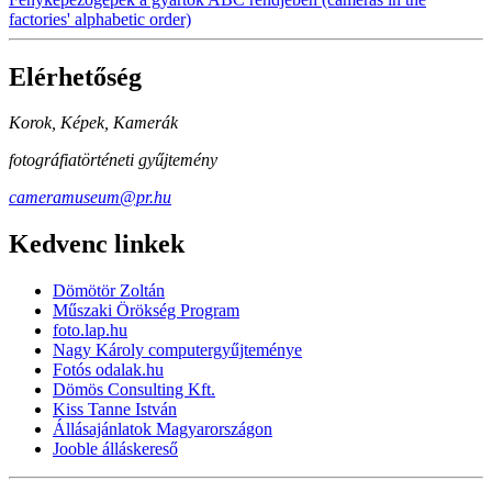
factories' alphabetic order)
Elérhetőség
Korok, Képek, Kamerák
fotográfiatörténeti gyűjtemény
cameramuseum@pr.hu
Kedvenc linkek
Dömötör Zoltán
Műszaki Örökség Program
foto.lap.hu
Nagy Károly computergyűjteménye
Fotós odalak.hu
Dömös Consulting Kft.
Kiss Tanne István
Állásajánlatok Magyarországon
Jooble álláskereső