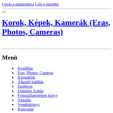
Ugrás a tartalomhoz
Lépj a menübe
Korok, Képek, Kamerák (Eras,
Photos, Cameras)
Menü
Kezdőlap
Eras, Photos, Cameras
Képgaléria
Állandó kiállítás
Pantheon
Dömötör Zoltán
Fotográfiatörténeti könyv
Aktuális
Vendégkönyv
Kapcsolat