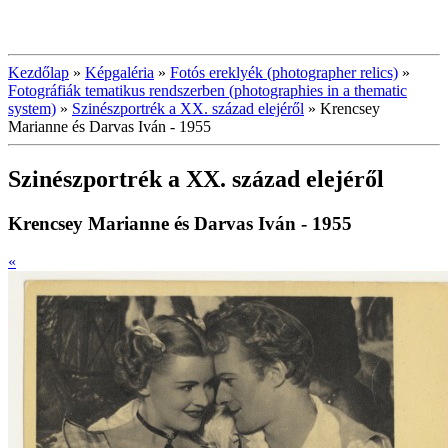
Kezdőlap
»
Képgaléria
»
Fotós ereklyék (photographer relics)
»
Fotográfiák tematikus rendszerben (photographies in a thematic
system)
»
Szinészportrék a XX. század elejéről
»
Krencsey
Marianne és Darvas Iván - 1955
Szinészportrék a XX. század elejéről
Krencsey Marianne és Darvas Iván - 1955
«