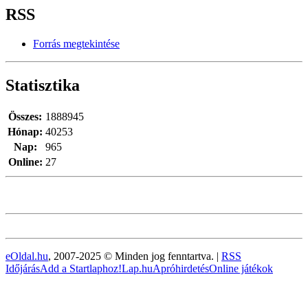
RSS
Forrás megtekintése
Statisztika
Összes:
1888945
Hónap:
40253
Nap:
965
Online:
27
eOldal.hu
, 2007-2025 © Minden jog fenntartva. |
RSS
Időjárás
Add a Startlaphoz!
Lap.hu
Apróhirdetés
Online játékok