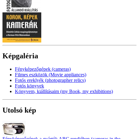
Képgaléria
Fényképezőgépek (cameras)
Filmes eszközök (Movie appliances)
Fotós ereklyék (photographer relics)
Fotós könyvek
Könyvem, kiállításaim (my Book, my exhibitions)
Utolsó kép
Fényképezőgépek a gyártók ABC rendjében (cameras in the