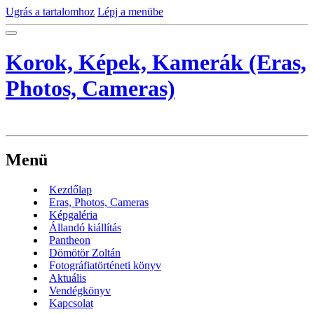
Ugrás a tartalomhoz
Lépj a menübe
Korok, Képek, Kamerák (Eras,
Photos, Cameras)
Menü
Kezdőlap
Eras, Photos, Cameras
Képgaléria
Állandó kiállítás
Pantheon
Dömötör Zoltán
Fotográfiatörténeti könyv
Aktuális
Vendégkönyv
Kapcsolat