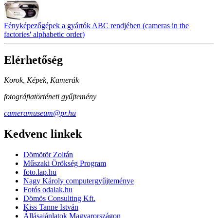
Fényképezőgépek a gyártók ABC rendjében (cameras in the
factories' alphabetic order)
Elérhetőség
Korok, Képek, Kamerák
fotográfiatörténeti gyűjtemény
cameramuseum@pr.hu
Kedvenc linkek
Dömötör Zoltán
Műszaki Örökség Program
foto.lap.hu
Nagy Károly computergyűjteménye
Fotós odalak.hu
Dömös Consulting Kft.
Kiss Tanne István
Állásajánlatok Magyarországon