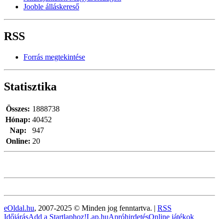
Jooble álláskereső
RSS
Forrás megtekintése
Statisztika
Összes:
1888738
Hónap:
40452
Nap:
947
Online:
20
eOldal.hu
, 2007-2025 © Minden jog fenntartva. |
RSS
Időjárás
Add a Startlaphoz!
Lap.hu
Apróhirdetés
Online játékok