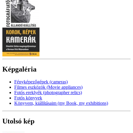
Képgaléria
Fényképezőgépek (cameras)
Filmes eszközök (Movie appliances)
Fotós ereklyék (photographer relics)
Fotós könyvek
Könyvem, kiállításaim (my Book, my exhibitions)
Utolsó kép