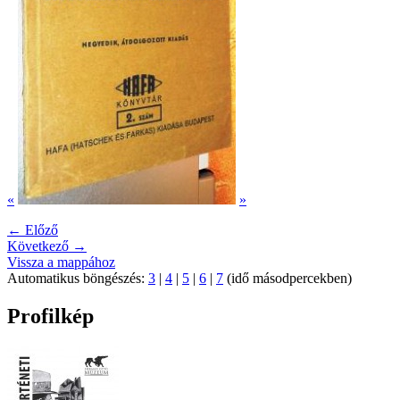
«
»
← Előző
Következő →
Vissza a mappához
Automatikus böngészés:
3
|
4
|
5
|
6
|
7
(idő másodpercekben)
Profilkép