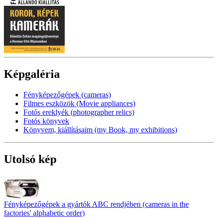
Képgaléria
Fényképezőgépek (cameras)
Filmes eszközök (Movie appliances)
Fotós ereklyék (photographer relics)
Fotós könyvek
Könyvem, kiállításaim (my Book, my exhibitions)
Utolsó kép
Fényképezőgépek a gyártók ABC rendjében (cameras in the
factories' alphabetic order)