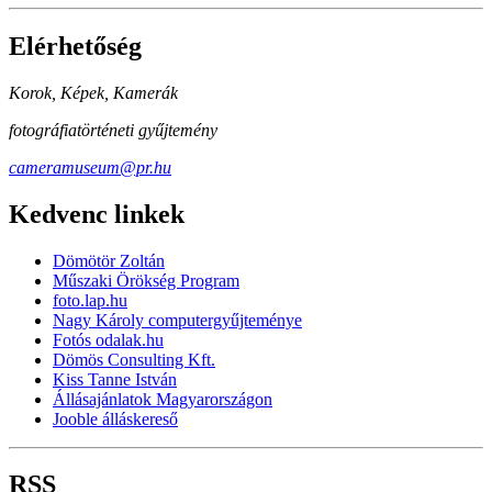
Elérhetőség
Korok, Képek, Kamerák
fotográfiatörténeti gyűjtemény
cameramuseum@pr.hu
Kedvenc linkek
Dömötör Zoltán
Műszaki Örökség Program
foto.lap.hu
Nagy Károly computergyűjteménye
Fotós odalak.hu
Dömös Consulting Kft.
Kiss Tanne István
Állásajánlatok Magyarországon
Jooble álláskereső
RSS