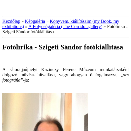
Kezdőlap
»
Képgaléria
»
Könyvem, kiállításaim (my Book, my
exhibitions)
»
A Folyosógaléria (The Corridor-gallery)
»
Fotólírika -
Szigeti Sándor fotókiállítása
Fotólírika - Szigeti Sándor fotókiállítása
A sátoraljaújhelyi Kazinczy Ferenc Múzeum munkatársaként
dolgozó művész hitvallása, vagy ahogyan ő fogalmazza, „
ars
fotográfia”-
ja: