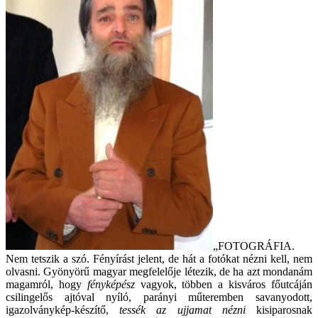
„FOTOGRÁFIA.
Nem tetszik a szó. Fényírást jelent, de hát a fotókat nézni kell, nem
olvasni. Gyönyörű magyar megfelelője létezik, de ha azt mondanám
magamról, hogy
fényképész
vagyok, többen a kisváros főutcáján
csilingelős ajtóval nyíló, parányi műteremben savanyodott,
igazolványkép-készítő,
tessék az ujjamat nézni
kisiparosnak