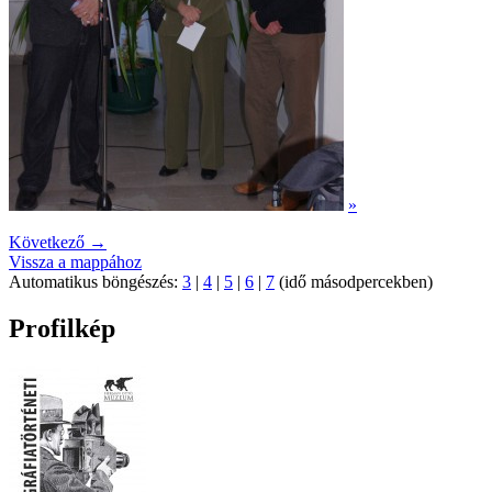
»
Következő →
Vissza a mappához
Automatikus böngészés:
3
|
4
|
5
|
6
|
7
(idő másodpercekben)
Profilkép