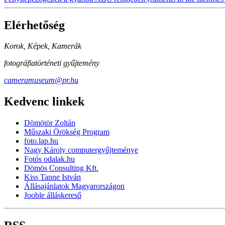
Elérhetőség
Korok, Képek, Kamerák
fotográfiatörténeti gyűjtemény
cameramuseum@pr.hu
Kedvenc linkek
Dömötör Zoltán
Műszaki Örökség Program
foto.lap.hu
Nagy Károly computergyűjteménye
Fotós odalak.hu
Dömös Consulting Kft.
Kiss Tanne István
Állásajánlatok Magyarországon
Jooble álláskereső