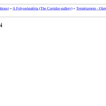
tions)
»
A Folyosógaléria (The Corridor-gallery)
»
Természetem - Olaj
i