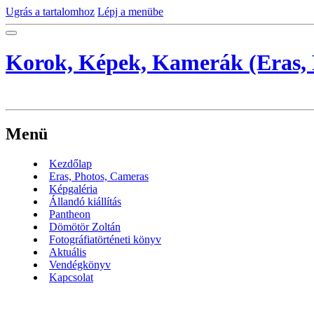
Ugrás a tartalomhoz
Lépj a menübe
Korok, Képek, Kamerák (Eras, 
Menü
Kezdőlap
Eras, Photos, Cameras
Képgaléria
Állandó kiállítás
Pantheon
Dömötör Zoltán
Fotográfiatörténeti könyv
Aktuális
Vendégkönyv
Kapcsolat