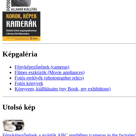
Képgaléria
Fényképezőgépek (cameras)
Filmes eszközök (Movie appliances)
Fotós ereklyék (photographer relics)
Fotós könyvek
Könyvem, kiállításaim (my Book, my exhibitions)
Utolsó kép
Fényképezőgépek a gyártók ABC rendjében (cameras in the factories' 