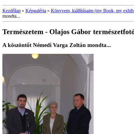
Kezdőlap
»
Képgaléria
»
Könyvem, kiállításaim (my Book, my exhibi
mondta...
Természetem - Olajos Gábor természetfotó
A köszöntőt Némedi Varga Zoltán mondta...