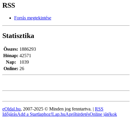
RSS
Forrás megtekintése
Statisztika
Összes:
1886293
Hónap:
42571
Nap:
1039
Online:
26
eOldal.hu
, 2007-2025 © Minden jog fenntartva. |
RSS
Időjárás
Add a Startlaphoz!
Lap.hu
Apróhirdetés
Online játékok