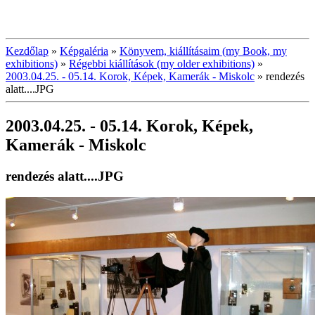
Kezdőlap
»
Képgaléria
»
Könyvem, kiállításaim (my Book, my
exhibitions)
»
Régebbi kiállítások (my older exhibitions)
»
2003.04.25. - 05.14. Korok, Képek, Kamerák - Miskolc
»
rendezés
alatt....JPG
2003.04.25. - 05.14. Korok, Képek,
Kamerák - Miskolc
rendezés alatt....JPG