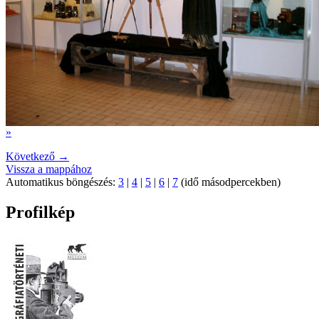
»
Következő →
Vissza a mappához
Automatikus böngészés:
3
|
4
|
5
|
6
|
7
(idő másodpercekben)
Profilkép