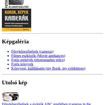
Képgaléria
Fényképezőgépek (cameras)
Filmes eszközök (Movie appliances)
Fotós ereklyék (photographer relics)
Fotós könyvek
Könyvem, kiállításaim (my Book, my exhibitions)
Utolsó kép
Fényképezőgépek a gyártók ABC rendjében (cameras in the