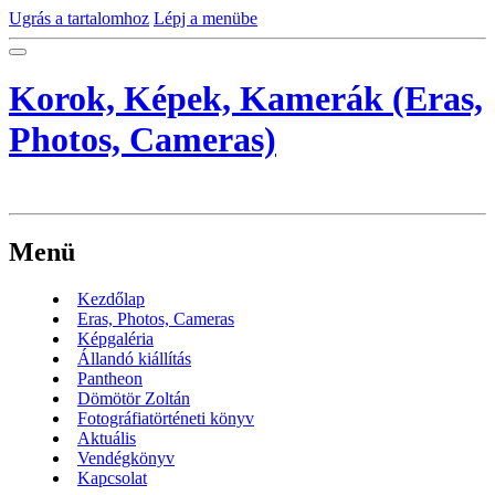
Ugrás a tartalomhoz
Lépj a menübe
Korok, Képek, Kamerák (Eras,
Photos, Cameras)
Menü
Kezdőlap
Eras, Photos, Cameras
Képgaléria
Állandó kiállítás
Pantheon
Dömötör Zoltán
Fotográfiatörténeti könyv
Aktuális
Vendégkönyv
Kapcsolat