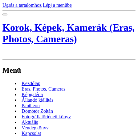
Ugrás a tartalomhoz
Lépj a menübe
Korok, Képek, Kamerák (Eras,
Photos, Cameras)
Menü
Kezdőlap
Eras, Photos, Cameras
Képgaléria
Állandó kiállítás
Pantheon
Dömötör Zoltán
Fotográfiatörténeti könyv
Aktuális
Vendégkönyv
Kapcsolat