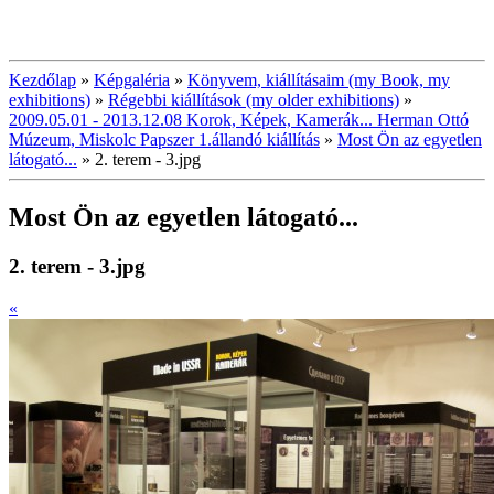
Kezdőlap
»
Képgaléria
»
Könyvem, kiállításaim (my Book, my
exhibitions)
»
Régebbi kiállítások (my older exhibitions)
»
2009.05.01 - 2013.12.08 Korok, Képek, Kamerák... Herman Ottó
Múzeum, Miskolc Papszer 1.állandó kiállítás
»
Most Ön az egyetlen
látogató...
»
2. terem - 3.jpg
Most Ön az egyetlen látogató...
2. terem - 3.jpg
«