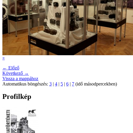
»
← Előző
Következő →
Vissza a mappához
Automatikus böngészés:
3
|
4
|
5
|
6
|
7
(idő másodpercekben)
Profilkép