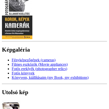
Képgaléria
Fényképezőgépek (cameras)
Filmes eszközök (Movie appliances)
Fotós ereklyék (photographer relics)
Fotós könyvek
Könyvem, kiállításaim (my Book, my exhibitions)
Utolsó kép