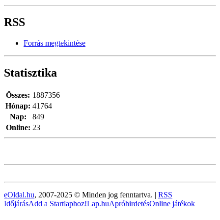
RSS
Forrás megtekintése
Statisztika
Összes:
1887356
Hónap:
41764
Nap:
849
Online:
23
eOldal.hu
, 2007-2025 © Minden jog fenntartva. |
RSS
Időjárás
Add a Startlaphoz!
Lap.hu
Apróhirdetés
Online játékok