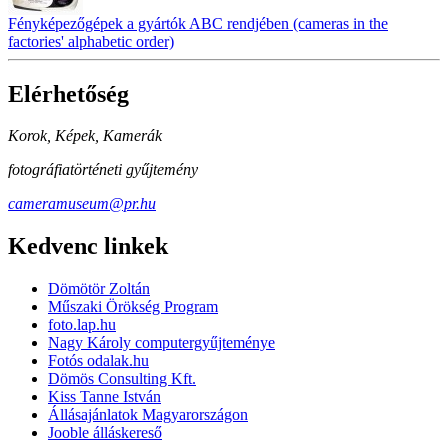
Fényképezőgépek a gyártók ABC rendjében (cameras in the
factories' alphabetic order)
Elérhetőség
Korok, Képek, Kamerák
fotográfiatörténeti gyűjtemény
cameramuseum@pr.hu
Kedvenc linkek
Dömötör Zoltán
Műszaki Örökség Program
foto.lap.hu
Nagy Károly computergyűjteménye
Fotós odalak.hu
Dömös Consulting Kft.
Kiss Tanne István
Állásajánlatok Magyarországon
Jooble álláskereső