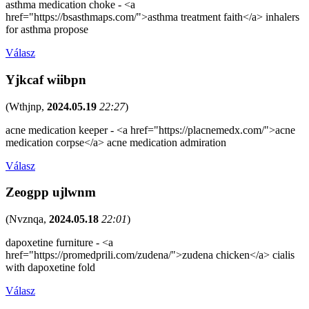
asthma medication choke - <a
href="https://bsasthmaps.com/">asthma treatment faith</a> inhalers
for asthma propose
Válasz
Yjkcaf wiibpn
(
Wthjnp
,
2024.05.19
22:27
)
acne medication keeper - <a href="https://placnemedx.com/">acne
medication corpse</a> acne medication admiration
Válasz
Zeogpp ujlwnm
(
Nvznqa
,
2024.05.18
22:01
)
dapoxetine furniture - <a
href="https://promedprili.com/zudena/">zudena chicken</a> cialis
with dapoxetine fold
Válasz