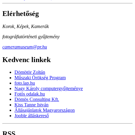
Elérhetőség
Korok, Képek, Kamerák
fotográfiatörténeti gyűjtemény
cameramuseum@pr.hu
Kedvenc linkek
Dömötör Zoltán
Műszaki Örökség Program
foto.lap.hu
Nagy Károly computergyűjteménye
Fotós odalak.hu
Dömös Consulting Kft.
Kiss Tanne István
Állásajánlatok Magyarországon
Jooble álláskereső
RSS