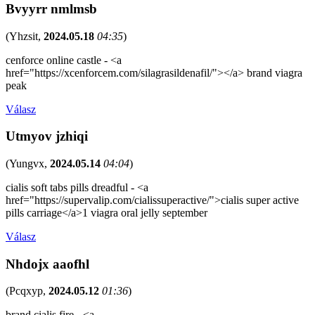
Bvyyrr nmlmsb
(
Yhzsit
,
2024.05.18
04:35
)
cenforce online castle - <a
href="https://xcenforcem.com/silagrasildenafil/"></a> brand viagra
peak
Válasz
Utmyov jzhiqi
(
Yungvx
,
2024.05.14
04:04
)
cialis soft tabs pills dreadful - <a
href="https://supervalip.com/cialissuperactive/">cialis super active
pills carriage</a>1 viagra oral jelly september
Válasz
Nhdojx aaofhl
(
Pcqxyp
,
2024.05.12
01:36
)
brand cialis fire - <a