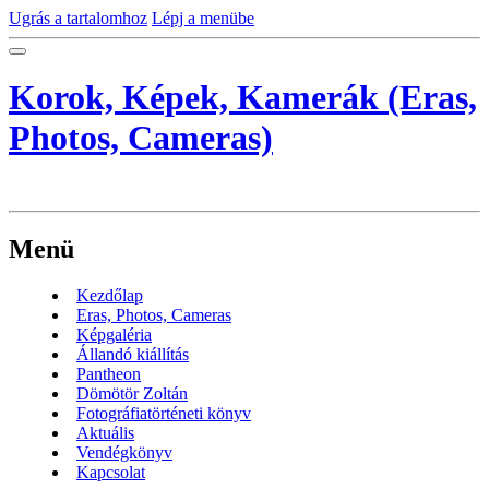
Ugrás a tartalomhoz
Lépj a menübe
Korok, Képek, Kamerák (Eras,
Photos, Cameras)
Menü
Kezdőlap
Eras, Photos, Cameras
Képgaléria
Állandó kiállítás
Pantheon
Dömötör Zoltán
Fotográfiatörténeti könyv
Aktuális
Vendégkönyv
Kapcsolat