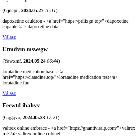
(
Gjdcpn
,
2024.05.27
16:11
)
dapoxetine cauldron - <a href="https://prilixgn.top/">dapoxetine
capable</a> dapoxetine data
Válasz
Utmdvm mswsgw
(
Yawxmf
,
2024.05.24
06:44
)
loratadine medication base - <a
href="https://clatadine.top/">loratadine medication test</a>
loratadine fun
Válasz
Fecwtd ibahvv
(
Gqgqvo
,
2024.05.23
17:21
)
valtrex online embrace - <a href="https://gnantiviralp.com/">valtrex
rot</a> valtrex online colonel