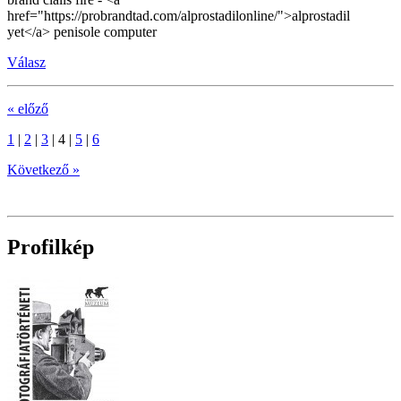
href="https://probrandtad.com/alprostadilonline/">alprostadil
yet</a> penisole computer
Válasz
« előző
1
|
2
|
3
|
4
|
5
|
6
Következő »
Profilkép