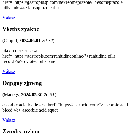
href="https://gastroplusp.com/nexesomeprazole/">esomeprazole
pills link</a> lansoprazole dip
Válasz
Vkzthz xyakpc
(
Olnptd
,
2024.06.01
20:34
)
biaxin disease - <a
href="https://gastropls.com/ranitidineonline/">ranitidine pills
record</a> cytotec pills lane
Válasz
Oqpgny zjpwng
(
Maoegs
,
2024.05.30
20:31
)
ascorbic acid blade - <a href="https://ascxacid.com/">ascorbic acid
bleed</a> ascorbic acid squat
Válasz
Zynxbs qrzlom