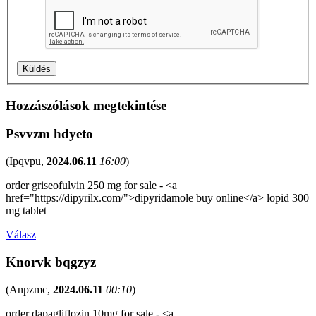
Hozzászólások megtekintése
Psvvzm hdyeto
(
Ipqvpu
,
2024.06.11
16:00
)
order griseofulvin 250 mg for sale - <a
href="https://dipyrilx.com/">dipyridamole buy online</a> lopid 300
mg tablet
Válasz
Knorvk bqgzyz
(
Anpzmc
,
2024.06.11
00:10
)
order dapagliflozin 10mg for sale - <a