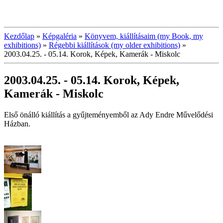
Kezdőlap
»
Képgaléria
»
Könyvem, kiállításaim (my Book, my
exhibitions)
»
Régebbi kiállítások (my older exhibitions)
»
2003.04.25. - 05.14. Korok, Képek, Kamerák - Miskolc
2003.04.25. - 05.14. Korok, Képek,
Kamerák - Miskolc
Első önálló kiállítás a gyűjteményemből az Ady Endre Művelődési
Házban.