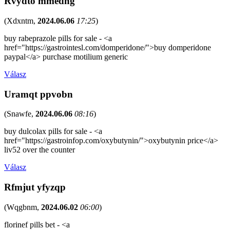
Rvydto mmedng
(
Xdxntm
,
2024.06.06
17:25
)
buy rabeprazole pills for sale - <a
href="https://gastrointesl.com/domperidone/">buy domperidone
paypal</a> purchase motilium generic
Válasz
Uramqt ppvobn
(
Snawfe
,
2024.06.06
08:16
)
buy dulcolax pills for sale - <a
href="https://gastroinfop.com/oxybutynin/">oxybutynin price</a>
liv52 over the counter
Válasz
Rfmjut yfyzqp
(
Wqgbnm
,
2024.06.02
06:00
)
florinef pills bet - <a