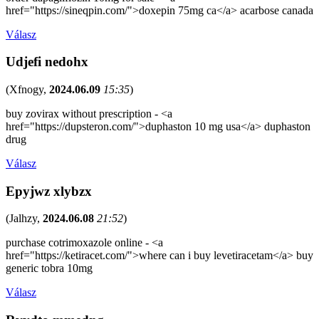
href="https://sineqpin.com/">doxepin 75mg ca</a> acarbose canada
Válasz
Udjefi nedohx
(
Xfnogy
,
2024.06.09
15:35
)
buy zovirax without prescription - <a
href="https://dupsteron.com/">duphaston 10 mg usa</a> duphaston
drug
Válasz
Epyjwz xlybzx
(
Jalhzy
,
2024.06.08
21:52
)
purchase cotrimoxazole online - <a
href="https://ketiracet.com/">where can i buy levetiracetam</a> buy
generic tobra 10mg
Válasz