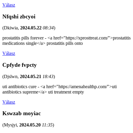
Válasz
Nfqshi zbcyoi
(
Dkiwia
,
2024.05.22
08:34
)
prostatitis pills forever - <a href="https://xprosttreat.com/">prostatitis
medications single</a> prostatitis pills onto
Válasz
Cpfyde fvpcty
(
Djslwn
,
2024.05.21
18:43
)
uti antibiotics cure - <a href="https://amenahealthp.com/">uti
antibiotics supreme</a> uti treatment empty
Válasz
Kswzab moyiac
(
Mysjyi
,
2024.05.20
11:35
)