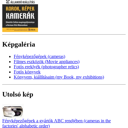
Képgaléria
Fényképezőgépek (cameras)
Filmes eszközök (Movie appliances)
Fotós ereklyék (photographer relics)
Fotós könyvek
Könyvem, kiállításaim (my Book, my exhibitions)
Utolsó kép
Fényképezőgépek a gyártók ABC rendjében (cameras in the
factories' alphabetic order)