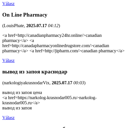
Válasz
On Line Pharmacy
(
LouisPhate
,
2025.07.17
04:12
)
<a href=http://canadianpharmacy24hr.online/>canadian
pharmacy</a> <a
href=http://canadapharmacyonlinedrugstore.com/>canadian
pharmacy</a> <a href=http://jipharm.com/>canadian pharmacy</a>
Válasz
вывод из запоя краснодар
(
narkologiyakrasnodarVix
,
2025.07.17
00:03
)
вывод из запоя цена
<a href=https://narkolog-krasnodar005.ru>narkolog-
krasnodar005.ru</a>
вывод из запоя
Válasz