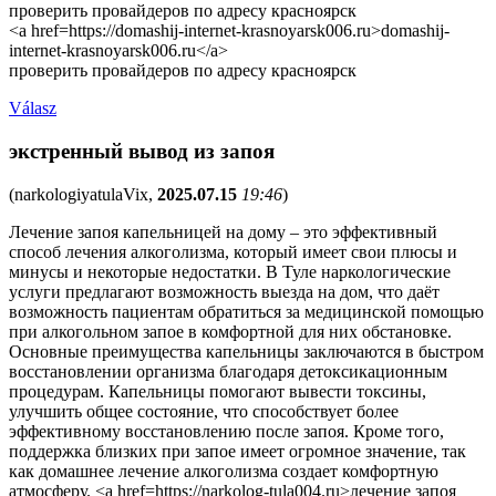
проверить провайдеров по адресу красноярск
<a href=https://domashij-internet-krasnoyarsk006.ru>domashij-
internet-krasnoyarsk006.ru</a>
проверить провайдеров по адресу красноярск
Válasz
экстренный вывод из запоя
(
narkologiyatulaVix
,
2025.07.15
19:46
)
Лечение запоя капельницей на дому – это эффективный
способ лечения алкоголизма, который имеет свои плюсы и
минусы и некоторые недостатки. В Туле наркологические
услуги предлагают возможность выезда на дом, что даёт
возможность пациентам обратиться за медицинской помощью
при алкогольном запое в комфортной для них обстановке.
Основные преимущества капельницы заключаются в быстром
восстановлении организма благодаря детоксикационным
процедурам. Капельницы помогают вывести токсины,
улучшить общее состояние, что способствует более
эффективному восстановлению после запоя. Кроме того,
поддержка близких при запое имеет огромное значение, так
как домашнее лечение алкоголизма создает комфортную
атмосферу. <a href=https://narkolog-tula004.ru>лечение запоя