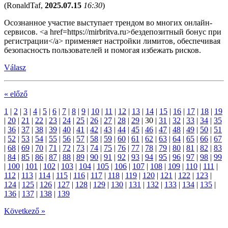
(
RonaldTaf
,
2025.07.15
16:30
)
Осознанное участие выступает трендом во многих онлайн-
сервисов. <a href=https://mirbritva.ru>бездепозитный бонус при
регистрации</a> применяет настройки лимитов, обеспечивая
безопасность пользователей и помогая избежать рисков.
Válasz
« előző
1
|
2
|
3
|
4
|
5
|
6
|
7
|
8
|
9
|
10
|
11
|
12
|
13
|
14
|
15
|
16
|
17
|
18
|
19
|
20
|
21
|
22
|
23
|
24
|
25
|
26
|
27
|
28
|
29
|
30
|
31
|
32
|
33
|
34
|
35
|
36
|
37
|
38
|
39
|
40
|
41
|
42
|
43
|
44
|
45
|
46
|
47
|
48
|
49
|
50
|
51
|
52
|
53
|
54
|
55
|
56
|
57
|
58
|
59
|
60
|
61
|
62
|
63
|
64
|
65
|
66
|
67
|
68
|
69
|
70
|
71
|
72
|
73
|
74
|
75
|
76
|
77
|
78
|
79
|
80
|
81
|
82
|
83
|
84
|
85
|
86
|
87
|
88
|
89
|
90
|
91
|
92
|
93
|
94
|
95
|
96
|
97
|
98
|
99
|
100
|
101
|
102
|
103
|
104
|
105
|
106
|
107
|
108
|
109
|
110
|
111
|
112
|
113
|
114
|
115
|
116
|
117
|
118
|
119
|
120
|
121
|
122
|
123
|
124
|
125
|
126
|
127
|
128
|
129
|
130
|
131
|
132
|
133
|
134
|
135
|
136
|
137
|
138
|
139
Következő »