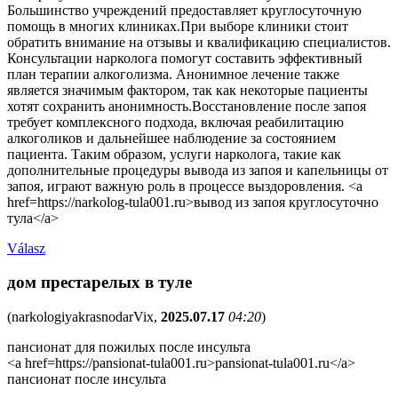
Большинство учреждений предоставляет круглосуточную
помощь в многих клиниках.При выборе клиники стоит
обратить внимание на отзывы и квалификацию специалистов.
Консультации нарколога помогут составить эффективный
план терапии алкоголизма. Анонимное лечение также
является значимым фактором, так как некоторые пациенты
хотят сохранить анонимность.Восстановление после запоя
требует комплексного подхода, включая реабилитацию
алкоголиков и дальнейшее наблюдение за состоянием
пациента. Таким образом, услуги нарколога, такие как
дополнительные процедуры вывода из запоя и капельницы от
запоя, играют важную роль в процессе выздоровления. <a
href=https://narkolog-tula001.ru>вывод из запоя круглосуточно
тула</a>
Válasz
дом престарелых в туле
(
narkologiyakrasnodarVix
,
2025.07.17
04:20
)
пансионат для пожилых после инсульта
<a href=https://pansionat-tula001.ru>pansionat-tula001.ru</a>
пансионат после инсульта