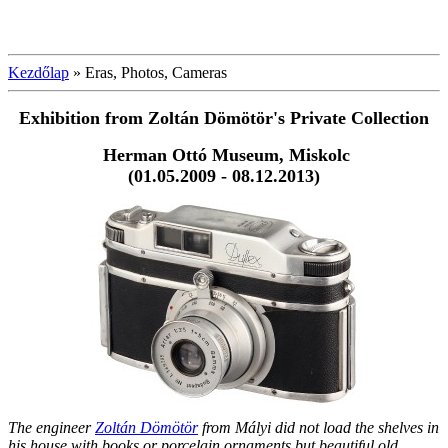
Kezdőlap
»
Eras, Photos, Cameras
Exhibition from Zoltán Dömötör's
Private Collection
Herman Ottó Museum, Miskolc
(01.05.2009 - 08.12.2013)
The engineer
Zoltán Dömötör
from Mályi did not load the shelves in
his house with books or porcelain ornaments but beautiful old