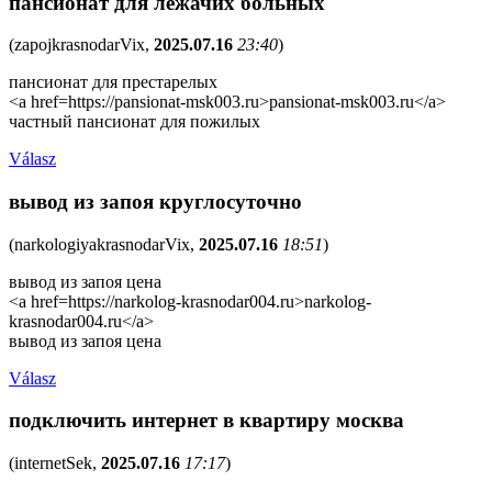
пансионат для лежачих больных
(
zapojkrasnodarVix
,
2025.07.16
23:40
)
пансионат для престарелых
<a href=https://pansionat-msk003.ru>pansionat-msk003.ru</a>
частный пансионат для пожилых
Válasz
вывод из запоя круглосуточно
(
narkologiyakrasnodarVix
,
2025.07.16
18:51
)
вывод из запоя цена
<a href=https://narkolog-krasnodar004.ru>narkolog-
krasnodar004.ru</a>
вывод из запоя цена
Válasz
подключить интернет в квартиру москва
(
internetSek
,
2025.07.16
17:17
)