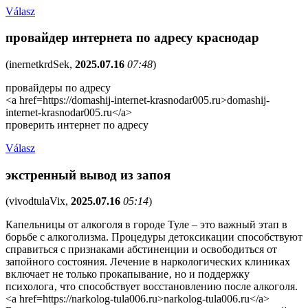
Válasz
провайдер интернета по адресу краснодар
(
inernetkrdSek
,
2025.07.16
07:48
)
провайдеры по адресу
<a href=https://domashij-internet-krasnodar005.ru>domashij-
internet-krasnodar005.ru</a>
проверить интернет по адресу
Válasz
экстренный вывод из запоя
(
vivodtulaVix
,
2025.07.16
05:14
)
Капельницы от алкоголя в городе Туле – это важный этап в
борьбе с алкоголизма. Процедуры детоксикации способствуют
справиться с признаками абстиненции и освободиться от
запойного состояния. Лечение в наркологических клиниках
включает не только прокапывание‚ но и поддержку
психолога‚ что способствует восстановлению после алкоголя.
<a href=https://narkolog-tula006.ru>narkolog-tula006.ru</a>