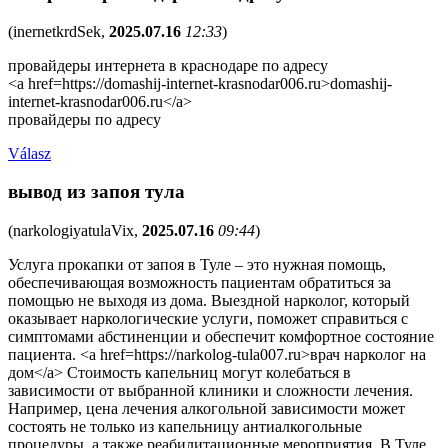
(
inernetkrdSek
,
2025.07.16
12:33
)
провайдеры интернета в краснодаре по адресу
<a href=https://domashij-internet-krasnodar006.ru>domashij-
internet-krasnodar006.ru</a>
провайдеры по адресу
Válasz
вывод из запоя тула
(
narkologiyatulaVix
,
2025.07.16
09:44
)
Услуга прокапки от запоя в Туле – это нужная помощь,
обеспечивающая возможность пациентам обратиться за
помощью не выходя из дома. Выездной нарколог, который
оказывает наркологические услуги, поможет справиться с
симптомами абстиненции и обеспечит комфортное состояние
пациента. <a href=https://narkolog-tula007.ru>врач нарколог на
дом</a> Стоимость капельниц могут колебаться в
зависимости от выбранной клиники и сложности лечения.
Например, цена лечения алкогольной зависимости может
состоять не только из капельницу антиалкогольные
процедуры, а также реабилитационные мероприятия. В Туле