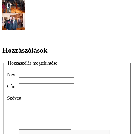
Hozzászólások
Hozzászólás megtekintése
Név:
Cím:
Szöveg: