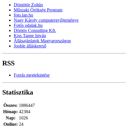
Dömötör Zoltán
Műszaki Örökség Program
foto.lap.hu
Nagy Károly computergyűjteménye
Fotós odalak.hu
Dömös Consulting Kft.
Kiss Tanne István
Állásajánlatok Magyarországon
Jooble álláskereső
RSS
Forrás megtekintése
Statisztika
Összes:
1886447
Hónap:
42384
Nap:
1026
Online:
24