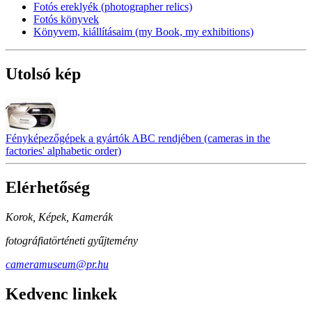
Fotós ereklyék (photographer relics)
Fotós könyvek
Könyvem, kiállításaim (my Book, my exhibitions)
Utolsó kép
Fényképezőgépek a gyártók ABC rendjében (cameras in the
factories' alphabetic order)
Elérhetőség
Korok, Képek, Kamerák
fotográfiatörténeti gyűjtemény
cameramuseum@pr.hu
Kedvenc linkek