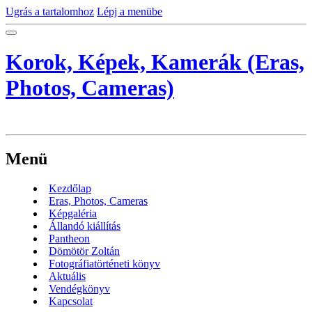
Ugrás a tartalomhoz
Lépj a menübe
Korok, Képek, Kamerák (Eras,
Photos, Cameras)
Menü
Kezdőlap
Eras, Photos, Cameras
Képgaléria
Állandó kiállítás
Pantheon
Dömötör Zoltán
Fotográfiatörténeti könyv
Aktuális
Vendégkönyv
Kapcsolat