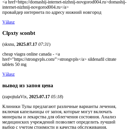
<a href=https://domashij-internet-nizhnij-novgorod004.ru>domashij-
internet-nizhnij-novgorod004.ru</a>
провайдер интернета по адресу нижний новгород
Válasz
Clpxty sconbt
(
sksnu
,
2025.07.17
07:31
)
cheap viagra online canada - <a
href="https://strongvpls.com/">strongvpls</a> sildenafil citrate
tablets 50 mg
Válasz
вывод из запоя цена
(
zapojtulaVix
,
2025.07.17
05:18
)
Клиники Тулы предлагают различные варианты лечения,
включая капельницы от запоя, которые могут включать
минералы и лекарства для облегчения состояния. Анализ
медицинских учреждений позволяет определить лучший
выбор с учетом стоимости и качества обслуживания.