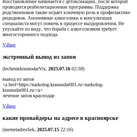
Восстановление начинается с детоксикации‚ после которой
проводятся реабилитационные программы. Поддержка
родственников также играет ключевую роль в профилактике
рецидивов. Анонимные алкоголики и консультация
специалиста могут помочь в процессе выздоровления. Не
упускайте из виду‚ что борьба с алкоголизмом требует
многостороннего подхода.
Válasz
экстренный вывод из запоя
(
lecheniekrasnodarVix
,
2025.07.16
02:58
)
вывод из запоя
<a href=https://narkolog-krasnodar001.ru>narkolog-
krasnodar001.ru</a>
лечение запоя краснодар
Válasz
какие провайдеры на адресе в красноярске
(
inernetadresSek
,
2025.07.15
22:16
)